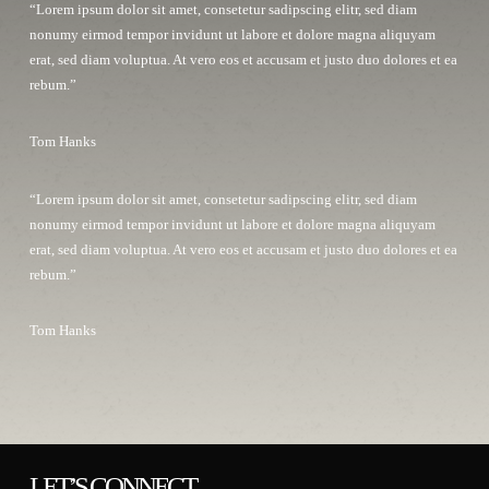
“Lorem ipsum dolor sit amet, consetetur sadipscing elitr, sed diam
nonumy eirmod tempor invidunt ut labore et dolore magna aliquyam
erat, sed diam voluptua. At vero eos et accusam et justo duo dolores et ea
rebum.”
Tom Hanks
“Lorem ipsum dolor sit amet, consetetur sadipscing elitr, sed diam
nonumy eirmod tempor invidunt ut labore et dolore magna aliquyam
erat, sed diam voluptua. At vero eos et accusam et justo duo dolores et ea
rebum.”
Tom Hanks
LET’S CONNECT