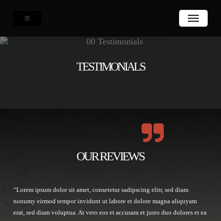
Skip
Menu
to
main
content
TESTIMONIALS
OUR REVIEWS
“Lorem ipsum dolor sit amet, consetetur sadipscing elitr, sed diam
nonumy eirmod tempor invidunt ut labore et dolore magna aliquyam
erat, sed diam voluptua. At vero eos et accusam et justo duo dolores et ea